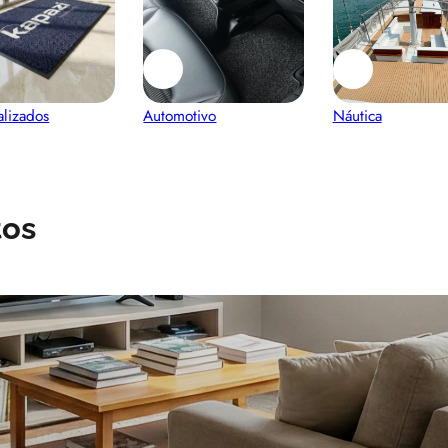
alizados
Automotivo
Náutica
tos