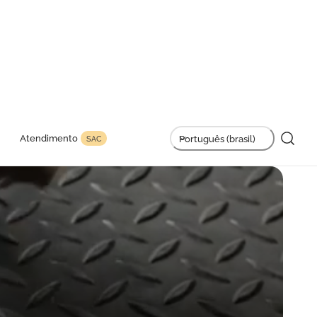
L
Atendimento
Português (brasil)
SAC
i
n
g
u
a
g