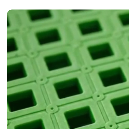
VINIL GOLD
Person
Base em PVC anti