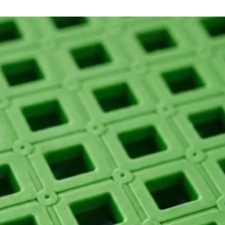
alizado Antiderrapante
derrapante: estabilidade total sobre porcelanato e cerâmica.