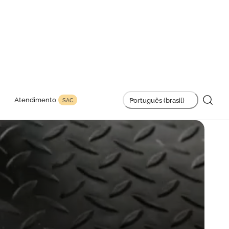
L
Atendimento
Português (brasil)
SAC
i
n
g
u
a
g