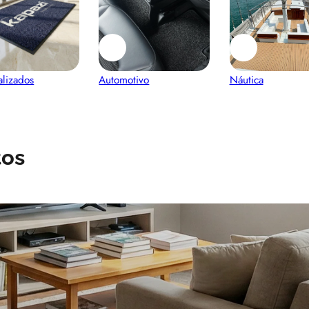
alizados
Automotivo
Náutica
tos