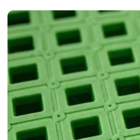
VINIL GOLD
Person
Base em PVC anti
Ver produt