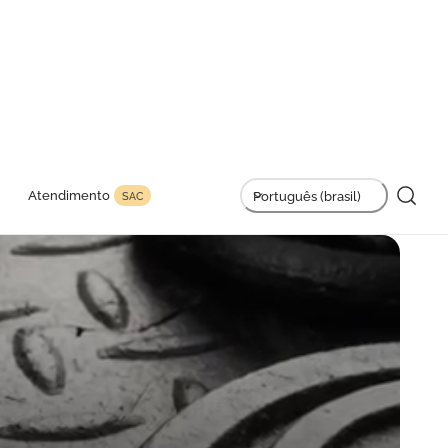
L
Atendimento
Português (brasil)
SAC
i
n
g
u
a
g