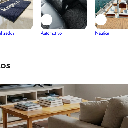
alizados
Automotivo
Náutica
tos