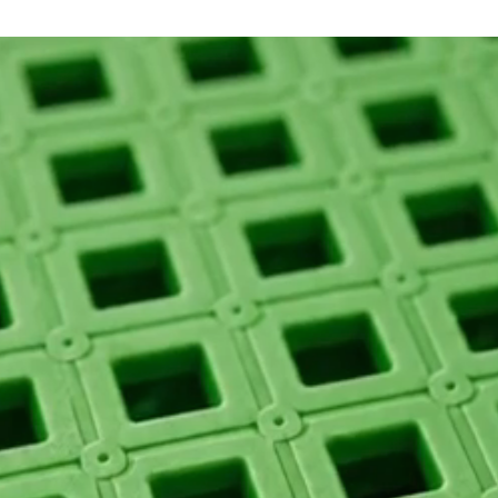
alizado Antiderrapante
derrapante: estabilidade total sobre porcelanato e cerâmica.
o