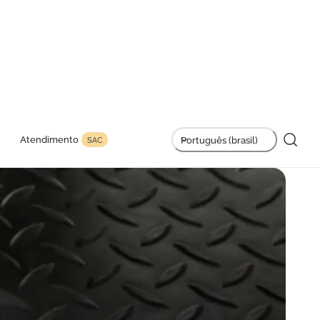
L
Atendimento
Português (brasil)
SAC
i
n
g
u
a
g