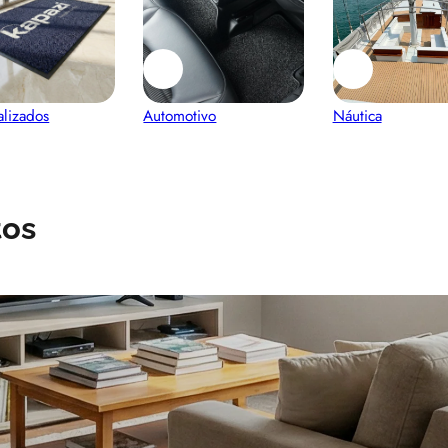
alizados
Automotivo
Náutica
tos